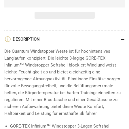
for
for
Quantum
Quantum
Windstopper
Windstopper
Vest
Vest
M
M
Windweste
Windweste
Herren
Herren
DESCRIPTION
-
-
jet
jet
Die Quantum Windstopper Weste ist für hochintensives
black
black
Langlaufen konzipiert. Die leichte 3-lagige GORE-TEX
Infinium™ Windstopper Softshell blockiert Wind und weist
leichte Feuchtigkeit ab und bietet gleichzeitig eine
hervorragende Atmungsaktivität. Elastische Einsätze sorgen
für volle Bewegungsfreiheit, und die Belüftungsmerkmale
helfen, die Körpertemperatur bei harten Trainingseinheiten zu
regulieren. Mit einer Brusttasche und einer Gesäßtasche zur
sicheren Aufbewahrung bietet diese Weste Komfort,
Haltbarkeit und Leistung für ernsthafte Skifahrer.
GORE-TEX Infinium™ Windstopper 3-Lagen Softshell