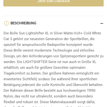
für
für
Jetzt zum Checkout
LIGHTSHIFTER
LIGHTSHIFTER
XL
XL
Sportbrille
Sportbrille
-
-
BESCHREIBUNG
red
red
matte-
matte-
Die Bolle Sun Lightshifter XL in Silver Matte-Volt+ Cold White
phantom
phantom
Cat 3 gehört zur neuesten Generation der Sportbrillen, die
brown
brown
speziell für anspruchsvolle Radsportler konzipiert wurde.
red
red
Diese Brille vereint modernste Technologie und stilvolles
Design, um den Anforderungen von Spitzensportlern gerecht zu
werden. Die LIGHTSHIFTER Serie ist nun auch in Größe XL
erhältlich, um auch für größere Gesichter optimalen
Tragekomfort zu bieten. Der größere Rahmen ermöglicht ein
erweitertes Sichtfeld, sodass Sie während Ihrer sportlichen
Betätigung jederzeit die volle Kontrolle und Übersicht behalten.
Der Rahmen dieser Brille besteht aus hochwertigem TR90-
Nylon, das nicht nur ultraleicht, sondern auch besonders
flexibel und robust ist. Diese Materialauswahl sorgt dafür,