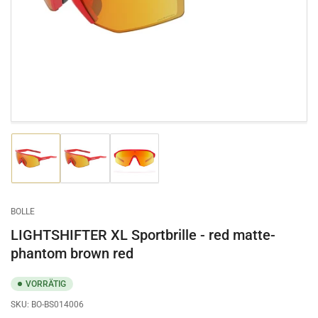
Modal
öffnen
Bild
Bild
Bild
in
in
in
Galerieansicht
Galerieansicht
Galerieansicht
1
2
3
laden
laden
laden
BOLLE
LIGHTSHIFTER XL Sportbrille - red matte-
phantom brown red
VORRÄTIG
SKU:
BO-BS014006