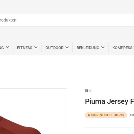
NG
FITNESS
OUTDOOR
BEKLEIDUNG
KOMPRESS
RH+
Piuma Jersey F
NUR NOCH 1 ÜBRIG
S