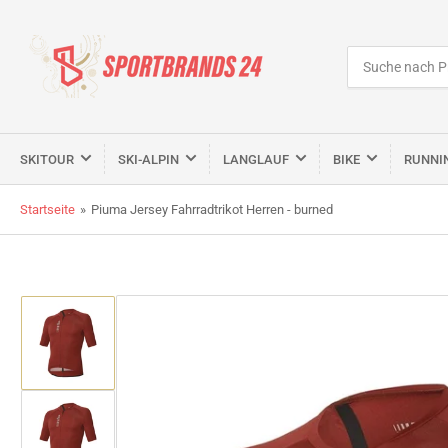
Suche
nach
Produkten
SKITOUR
SKI-ALPIN
LANGLAUF
BIKE
RUNNI
Startseite
»
Piuma Jersey Fahrradtrikot Herren - burned
Bild
in
Galerieansicht
1
laden
Bild