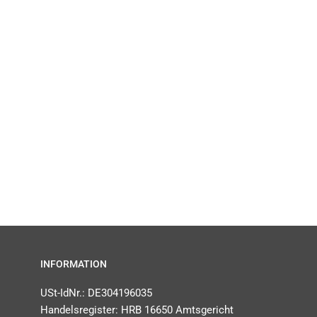
INFORMATION
USt-IdNr.: DE304196035
Handelsregister: HRB 16650 Amtsgericht