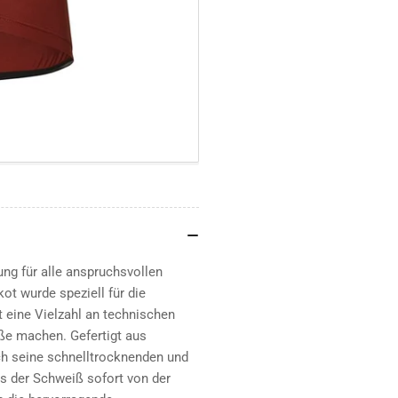
Jersey
Jer
Fahrradtrikot
Fah
Herren
Her
-
-
burned
bur
ng für alle anspruchsvollen
ot wurde speziell für die
 eine Vielzahl an technischen
aße machen. Gefertigt aus
ch seine schnelltrocknenden und
ss der Schweiß sofort von der