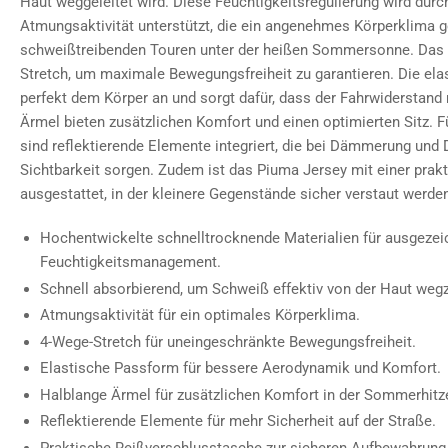
Haut weggeleitet wird. Diese Feuchtigkeitsregulierung wird durc
Atmungsaktivität unterstützt, die ein angenehmes Körperklima ge
schweißtreibenden Touren unter der heißen Sommersonne. Das T
Stretch, um maximale Bewegungsfreiheit zu garantieren. Die el
perfekt dem Körper an und sorgt dafür, dass der Fahrwiderstand 
Ärmel bieten zusätzlichen Komfort und einen optimierten Sitz. Fü
sind reflektierende Elemente integriert, die bei Dämmerung und 
Sichtbarkeit sorgen. Zudem ist das Piuma Jersey mit einer pra
ausgestattet, in der kleinere Gegenstände sicher verstaut werde
Hochentwickelte schnelltrocknende Materialien für ausgezei
Feuchtigkeitsmanagement.
Schnell absorbierend, um Schweiß effektiv von der Haut wegz
Atmungsaktivität für ein optimales Körperklima.
4-Wege-Stretch für uneingeschränkte Bewegungsfreiheit.
Elastische Passform für bessere Aerodynamik und Komfort.
Halblange Ärmel für zusätzlichen Komfort in der Sommerhitz
Reflektierende Elemente für mehr Sicherheit auf der Straße.
Praktische Reißverschlusstasche zur sicheren Aufbewahrung 