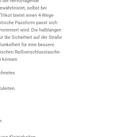
h die hervorragende
währleistet, selbst bei
rikot bietet einen 4-Wege-
astische Passform passt sich
minimiert wird. Die halblangen
r die Sicherheit auf der Straße
Dunkelheit für eine bessere
ktischen Reißverschlusstasche
n können.
chnetes
uleiten.
e.
von Kleinigkeiten.