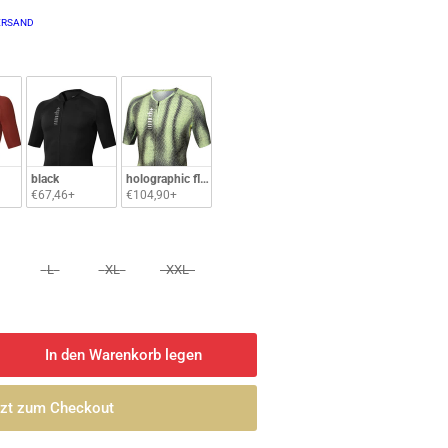
ERSAND
black
holographic fluo matcha
€67,46+
€104,90+
L
XL
XXL
In den Warenkorb legen
nge
öhen
tzt zum Checkout
uma