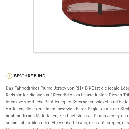
Bild
in
Galerieansicht
7
laden
Bild
in
Galerieansicht
8
laden
BESCHREIBUNG
Das Fahrradtrikot Piuma Jersey von RH+ BIKE ist die ideale Lösu
Radsportler, die sich auf Rennrädern zu Hause fühlen. Dieses Trik
intensive sportliche Betätigung im Sommer entwickelt und bietet
Vorteilen, die es zu einem unverzichtbaren Begleiter auf der Str
hochmodernen Materialien, zeichnet sich das Piuma Jersey dur
schnell absorbierenden Eigenschaften aus, die dafür sorgen, da