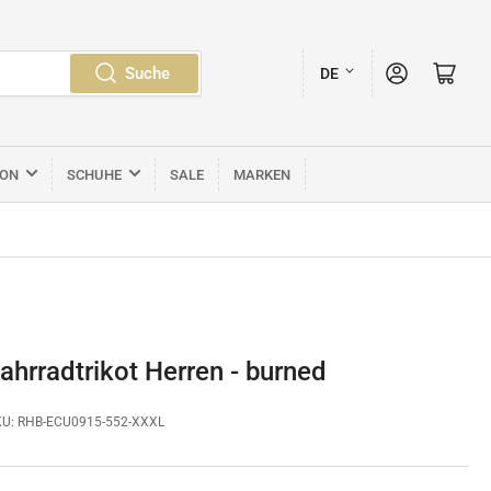
S
Anmelden
Mini-Warenkorb öffnen
Suche
DE
p
r
a
ION
SCHUHE
SALE
MARKEN
c
h
e
ahrradtrikot Herren - burned
KU:
RHB-ECU0915-552-XXXL